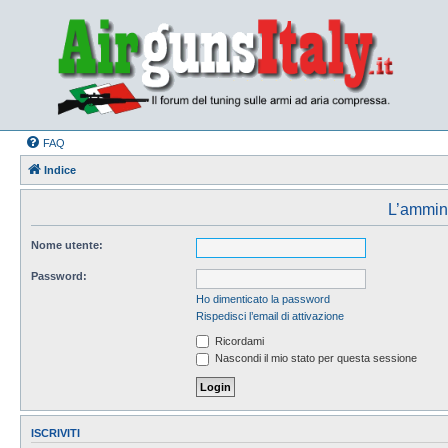
FAQ
Indice
L’amminis
Nome utente:
Password:
Ho dimenticato la password
Rispedisci l’email di attivazione
Ricordami
Nascondi il mio stato per questa sessione
ISCRIVITI