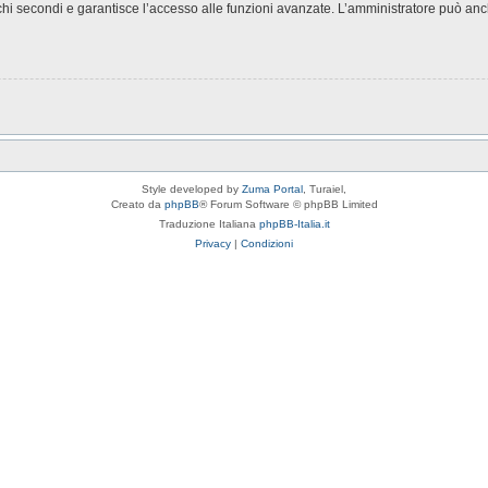
chi secondi e garantisce l’accesso alle funzioni avanzate. L’amministratore può anche
Style developed by
Zuma Portal
, Turaiel,
Creato da
phpBB
® Forum Software © phpBB Limited
Traduzione Italiana
phpBB-Italia.it
Privacy
|
Condizioni